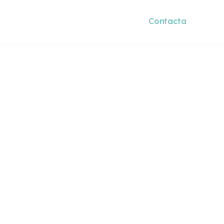
g
+34 932 07 18 00
Contacta