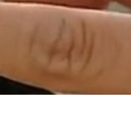
teléfono
a algún tratamiento en concreto? (opcional)
pcional)