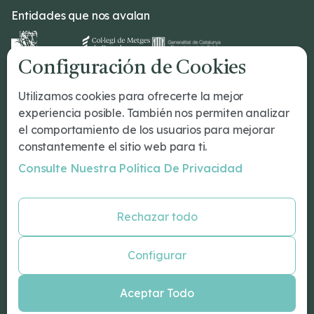
Entidades que nos avalan
Configuración de Cookies
Dr Romeu
Utilizamos cookies para ofrecerte la mejor
¿Tu primera cita?
experiencia posible. También nos permiten analizar
Tratamientos
el comportamiento de los usuarios para mejorar
Conócenos
constantemente el sitio web para ti.
Nuestro Equipo
Consulte Nuestra Política De Privacidad
Blog
Especialidades
Rechazar todo
Psicología Barcelona
Psiquiatría Barcelona
Configurar
Neurologos Barcelona
Neuropsicología Barcelona
Aceptar Todo
Psicologo infantil Barcelona
Coaching personal Barcelona