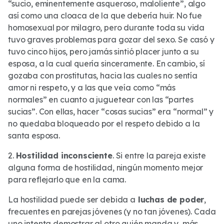
“sucio, eminentemente asqueroso, maloliente”, algo
así como una cloaca de la que debería huir. No fue
homosexual por milagro, pero durante toda su vida
tuvo graves problemas para gozar del sexo. Se casó y
tuvo cinco hijos, pero jamás sintió placer junto a su
esposa, a la cual quería sinceramente. En cambio, sí
gozaba con prostitutas, hacia las cuales no sentía
amor ni respeto, y a las que veía como “más
normales” en cuanto a juguetear con las “partes
sucias”. Con ellas, hacer “cosas sucias” era “normal” y
no quedaba bloqueado por el respeto debido a la
santa esposa.
2.
Hostilidad inconsciente
. Si entre la pareja existe
alguna forma de hostilidad, ningún momento mejor
para reflejarlo que en la cama.
La hostilidad puede ser debida a
luchas de poder
,
frecuentes en parejas jóvenes (y no tan jóvenes). Cada
uno intenta demostrar al otro quién manda y, más