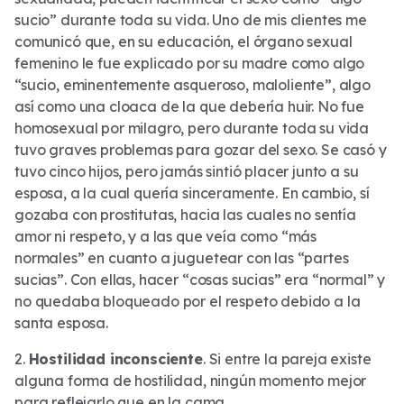
sucio” durante toda su vida. Uno de mis clientes me
comunicó que, en su educación, el órgano sexual
femenino le fue explicado por su madre como algo
“sucio, eminentemente asqueroso, maloliente”, algo
así como una cloaca de la que debería huir. No fue
homosexual por milagro, pero durante toda su vida
tuvo graves problemas para gozar del sexo. Se casó y
tuvo cinco hijos, pero jamás sintió placer junto a su
esposa, a la cual quería sinceramente. En cambio, sí
gozaba con prostitutas, hacia las cuales no sentía
amor ni respeto, y a las que veía como “más
normales” en cuanto a juguetear con las “partes
sucias”. Con ellas, hacer “cosas sucias” era “normal” y
no quedaba bloqueado por el respeto debido a la
santa esposa.
2.
Hostilidad inconsciente
. Si entre la pareja existe
alguna forma de hostilidad, ningún momento mejor
para reflejarlo que en la cama.