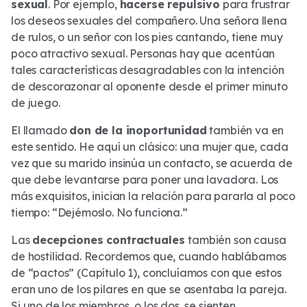
sexual
. Por ejemplo,
hacerse repulsivo
para frustrar
los deseos sexuales del compañero. Una señora llena
de rulos, o un señor con los pies cantando, tiene muy
poco atractivo sexual. Personas hay que acentúan
tales características desagradables con la intención
de descorazonar al oponente desde el primer minuto
de juego.
El llamado
don de la inoportunidad
también va en
este sentido. He aquí un clásico: una mujer que, cada
vez que su marido insinúa un contacto, se acuerda de
que debe levantarse para poner una lavadora. Los
más exquisitos, inician la relación para pararla al poco
tiempo: “Dejémoslo. No funciona.”
Las
decepciones contractuales
también son causa
de hostilidad. Recordemos que, cuando hablábamos
de “pactos” (Capítulo 1), concluíamos con que estos
eran uno de los pilares en que se asentaba la pareja.
Si uno de los miembros, o los dos, se sienten