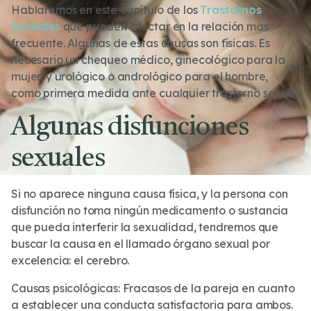
Hablaremos en este capítulo de los
Trastornos
Sexuales
que pueden afectar en la relación más
frecuente. Algunas de estas causas son físicas. Es
necesario un chequeo médico, ginecológico para la
mujer, y urológico o andrológico para el hombre,
como primera medida ante cualquier trastorno sexual.
Algunas disfunciones
sexuales
Si no aparece ninguna causa física, y la persona con
disfunción no toma ningún medicamento o sustancia
que pueda interferir la sexualidad, tendremos que
buscar la causa en el llamado órgano sexual por
excelencia: el cerebro.
Causas psicológicas: Fracasos de la pareja en cuanto
a establecer una conducta satisfactoria para ambos.