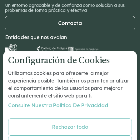
Un entorno agradable y de confianza como solución a sus
problemas de forma práctica y efectiva
Contacta
Entidades que nos avalan
Configuración de Cookies
Dr Romeu
Utilizamos cookies para ofrecerte la mejor
¿Tu primera cita?
experiencia posible. También nos permiten analizar
Tratamientos
el comportamiento de los usuarios para mejorar
Conócenos
constantemente el sitio web para ti.
Nuestro Equipo
Consulte Nuestra Política De Privacidad
Blog
Especialidades
Rechazar todo
Psicología Barcelona
Psiquiatría Barcelona