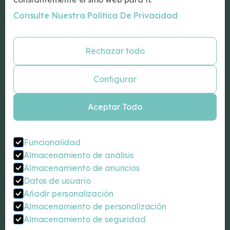
Nuestro Equipo
Consulte Nuestra Política De Privacidad
Blog
Especialidades
Rechazar todo
Psicología Barcelona
Psiquiatría Barcelona
Configurar
Neurologos Barcelona
Neuropsicología Barcelona
Aceptar Todo
Psicologo infantil Barcelona
Coaching personal Barcelona
Sexólogo Barcelona
Funcionalidad
Almacenamiento de análisis
Contacta
Almacenamiento de anuncios
Carrer de Balmes, 92, 2-1 (BCN)
Datos de usuario
932 07 18 00
Añadir personalización
info@drromeu.net
Almacenamiento de personalización
Almacenamiento de seguridad