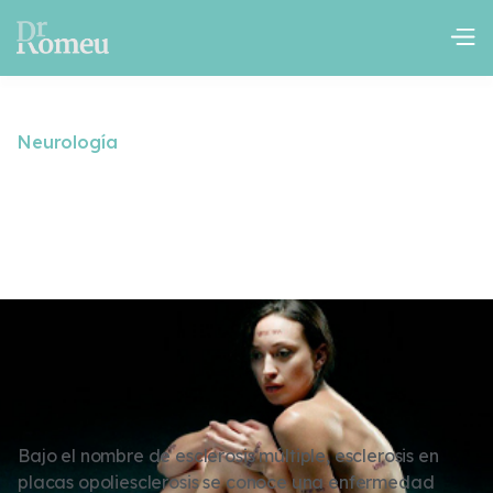
Neurología
Esclerosis Múltiple
October 23, 2024
Bajo el nombre de esclerosis múltiple, esclerosis en
placas opoliesclerosis se conoce una enfermedad