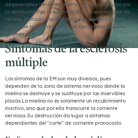
degenerativa del sistema nervioso caracterizada por
la destrucción de la sustancia blanca que recubre los
nervios, llamada mielina, la cual es sustituida por
placas de tejido conjuntivo, de tipo cicatricial para
entendernos.
Síntomas de la esclerosis
múltiple
Los síntomas de la EM son muy diversos, pues
dependen de la zona de sistema nervioso donde la
mielina se destruye y se sustituye por las inservibles
placas.La mielina no es solamente un recubrimiento
inactivo, sino que por ella transcurre la corriente
nerviosa. Su destrucción da lugar a síntomas
dependientes del "corte" de corriente provocado.