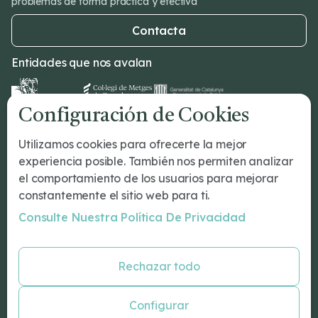
problemas de forma práctica y efectiva
Contacta
Entidades que nos avalan
Configuración de Cookies
Dr Romeu
Utilizamos cookies para ofrecerte la mejor
¿Tu primera cita?
experiencia posible. También nos permiten analizar
Tratamientos
el comportamiento de los usuarios para mejorar
Conócenos
constantemente el sitio web para ti.
Nuestro Equipo
Consulte Nuestra Política De Privacidad
Blog
Especialidades
Rechazar todo
Psicología Barcelona
Psiquiatría Barcelona
Configurar
Neurologos Barcelona