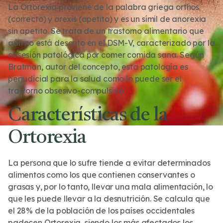
La Ortorexia proviene de la palabra griega orthos
(correcto) y orexis (apetito) y es un símil de anorexia
sin apetito. Se trata de un trastorno alimentario que
aún no está descrito en el DSM-V, caracterizado por la
obsesión patológica por comer comida sana. Según
Bratman, autor del concepto, esta patología es
perjudicial para la salud como lo puede ser el
trastorno obsesivo-compulsivo.
Características de la
Ortorexia
La persona que lo sufre tiende a evitar determinados
alimentos como los que contienen conservantes o
grasas y, por lo tanto, llevar una mala alimentación, lo
que les puede llevar a la desnutrición. Se calcula que
el 28% de la población de los países occidentales
padecen Ortorexia, siendo los más afectados los