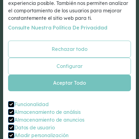
¿Tu primera cita?
experiencia posible. También nos permiten analizar
Tratamientos
el comportamiento de los usuarios para mejorar
Conócenos
constantemente el sitio web para ti.
Nuestro Equipo
Consulte Nuestra Política De Privacidad
Blog
Especialidades
Rechazar todo
Psicología Barcelona
Psiquiatría Barcelona
Configurar
Neurologos Barcelona
Neuropsicología Barcelona
Aceptar Todo
Psicologo infantil Barcelona
Coaching personal Barcelona
Sexólogo Barcelona
Funcionalidad
Almacenamiento de análisis
Contacta
Almacenamiento de anuncios
Carrer de Balmes, 92, 2-1 (BCN)
Datos de usuario
932 07 18 00
Añadir personalización
info@drromeu.net