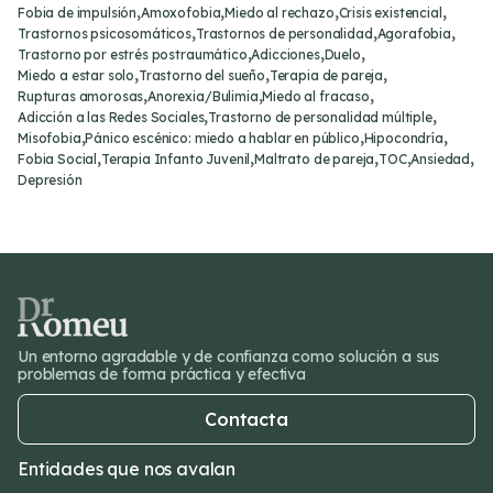
,
,
,
,
Fobia de impulsión
Amoxofobia
Miedo al rechazo
Crisis existencial
,
,
,
Trastornos psicosomáticos
Trastornos de personalidad
Agorafobia
,
,
,
Trastorno por estrés postraumático
Adicciones
Duelo
,
,
,
Miedo a estar solo
Trastorno del sueño
Terapia de pareja
,
,
,
Rupturas amorosas
Anorexia/Bulimia
Miedo al fracaso
,
,
Adicción a las Redes Sociales
Trastorno de personalidad múltiple
,
,
,
Misofobia
Pánico escénico: miedo a hablar en público
Hipocondría
,
,
,
,
,
Fobia Social
Terapia Infanto Juvenil
Maltrato de pareja
TOC
Ansiedad
Depresión
Un entorno agradable y de confianza como solución a sus
problemas de forma práctica y efectiva
Contacta
Entidades que nos avalan