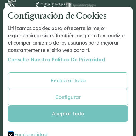
Configuración de Cookies
Dr Romeu
Utilizamos cookies para ofrecerte la mejor
¿Tu primera cita?
experiencia posible. También nos permiten analizar
Tratamientos
el comportamiento de los usuarios para mejorar
Conócenos
constantemente el sitio web para ti.
Nuestro Equipo
Consulte Nuestra Política De Privacidad
Blog
Especialidades
Rechazar todo
Psicología Barcelona
Psiquiatría Barcelona
Configurar
Neurologos Barcelona
Neuropsicología Barcelona
Aceptar Todo
Psicologo infantil Barcelona
Coaching personal Barcelona
Sexólogo Barcelona
Funcionalidad