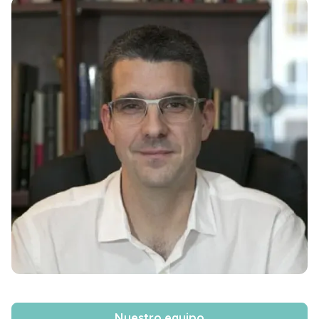
Laia Oliva Pérez
Psicología

Javier Pagonabarraga Mora
Neurología
Nuestro equipo