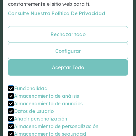
Conócenos
constantemente el sitio web para ti.
Nuestro Equipo
Consulte Nuestra Política De Privacidad
Blog
Especialidades
Rechazar todo
Psicología Barcelona
Psiquiatría Barcelona
Configurar
Neurologos Barcelona
Neuropsicología Barcelona
Aceptar Todo
Psicologo infantil Barcelona
Coaching personal Barcelona
Sexólogo Barcelona
Funcionalidad
Almacenamiento de análisis
Contacta
Almacenamiento de anuncios
Carrer de Balmes, 92, 2-1 (BCN)
Datos de usuario
932 07 18 00
Añadir personalización
info@drromeu.net
Almacenamiento de personalización
Almacenamiento de seguridad