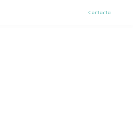
g
+34 932 07 18 00
Contacta