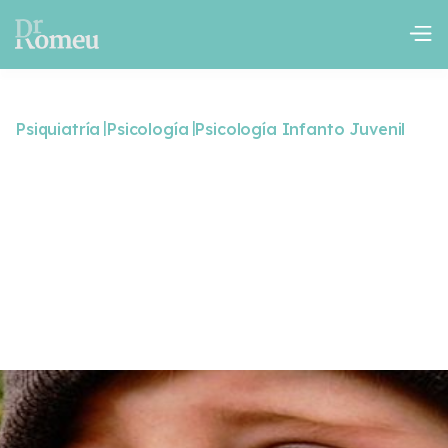
|
|
Psiquiatría
Psicología
Psicología Infanto Juvenil
Trastorno bipolar en
niños y adolescentes
,
,
,
,
,
Adicciones
Ansiedad
Crisis existencial
Depresión
TDAH
,
,
Terapia Infanto Juvenil
Trastorno del espectro autista
Trastornos de personalidad
October 23, 2024