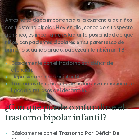
Antes no se daba importancia a la existencia de niños
con trastorno bipolar. Hoy en día, conocido su aspecto
genético, es importante estudiar la posibilidad de que
niños, con pacientes bipolares en su parentesco de
primer o segundo grado, padezcan también un TB.
Básicamente con el trastorno por déficit de
atención.
Depresión monopolar infantil.
Trastornos de conducta de naturaleza emocional, o
ligada a retrasos del desarrollo.
¿Con qué puede confundirse el
trastorno bipolar infantil?
Básicamente con el
Trastorno Por Déficit De