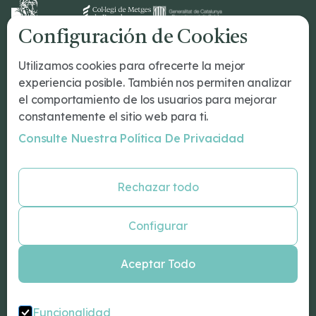
Configuración de Cookies
Dr Romeu
Utilizamos cookies para ofrecerte la mejor
¿Tu primera cita?
experiencia posible. También nos permiten analizar
Tratamientos
el comportamiento de los usuarios para mejorar
Conócenos
constantemente el sitio web para ti.
Nuestro Equipo
Consulte Nuestra Política De Privacidad
Blog
Especialidades
Rechazar todo
Psicología Barcelona
Psiquiatría Barcelona
Configurar
Neurologos Barcelona
Neuropsicología Barcelona
Aceptar Todo
Psicologo infantil Barcelona
Coaching personal Barcelona
Sexólogo Barcelona
Funcionalidad