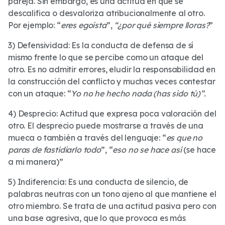
pareja. Sin embargo, es una actitud en que se
descalifica o desvaloriza atribucionalmente al otro.
Por ejemplo: “
eres egoísta
”,
“¿por qué siempre lloras?
”
3) Defensividad: Es la conducta de defensa de sí
mismo frente lo que se percibe como un ataque del
otro. Es no admitir errores, eludir la responsabilidad en
la construcción del conflicto y muchas veces contestar
con un ataque: “
Yo no he hecho nada (has sido tú)”.
4) Desprecio: Actitud que expresa poca valoración del
otro. El desprecio puede mostrarse a través de una
mueca o también a través del lenguaje: “
es que no
paras de fastidiarlo todo
”, “
eso no se hace así
(se hace
a mi manera)”
5) Indiferencia: Es una conducta de silencio, de
palabras neutras con un tono ajeno al que mantiene el
otro miembro. Se trata de una actitud pasiva pero con
una base agresiva, que lo que provoca es más