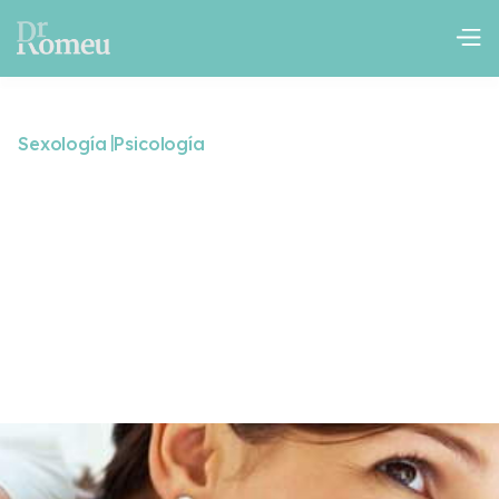
|
Sexología
Psicología
Aspectos relevantes para
mantener una relación de
pareja feliz
Terapia de pareja
October 23, 2024