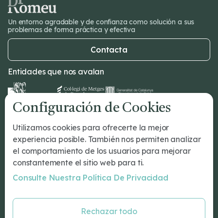
Un entorno agradable y de confianza como solución a sus
problemas de forma práctica y efectiva
Contacta
Entidades que nos avalan
Configuración de Cookies
Dr Romeu
Utilizamos cookies para ofrecerte la mejor
¿Tu primera cita?
experiencia posible. También nos permiten analizar
Tratamientos
el comportamiento de los usuarios para mejorar
Conócenos
constantemente el sitio web para ti.
Nuestro Equipo
Consulte Nuestra Política De Privacidad
Blog
Especialidades
Rechazar todo
Psicología Barcelona