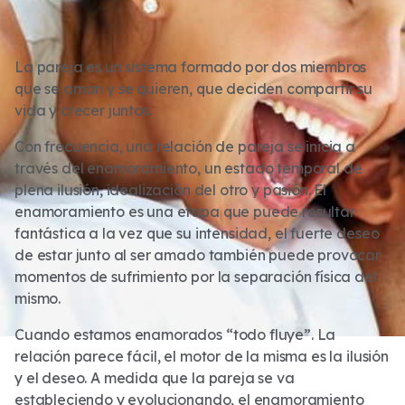
La pareja es un sistema formado por dos miembros
que se aman y se quieren, que deciden compartir su
vida y crecer juntos.
Con frecuencia, una relación de pareja se inicia a
través del enamoramiento, un estado temporal de
plena ilusión, idealización del otro y pasión. El
enamoramiento es una etapa que puede resultar
fantástica a la vez que su intensidad, el fuerte deseo
de estar junto al ser amado también puede provocar
momentos de sufrimiento por la separación física del
mismo.
Cuando estamos enamorados “todo fluye”. La
relación parece fácil, el motor de la misma es la ilusión
y el deseo. A medida que la pareja se va
estableciendo y evolucionando, el enamoramiento