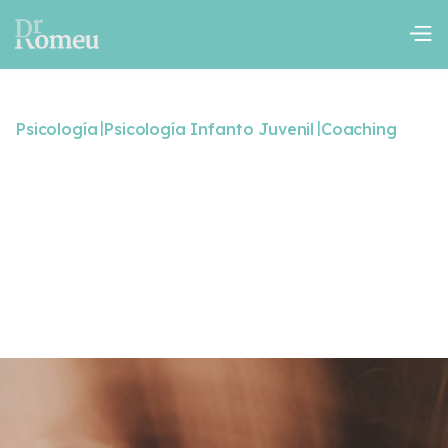
|
|
Psicología
Psicología Infanto Juvenil
Coaching
Cómo superar la baja
autoestima
,
,
,
Depresión
Adicción a las Redes Sociales
Maltrato de pareja
,
Miedo al fracaso
Miedo al rechazo
October 23, 2024