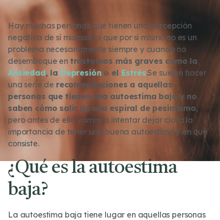
Hay muchas personas que tienen una percepción
negativa de sí mismas, lo que por sí mismo no es un
problema necesariamente siempre y cuando no
desemboque en
trastornos más graves como la
Ansiedad
, la
Depresión
o el
Estrés
.Se suelen hacer
una serie de
recomendaciones a aquellas
personas que tienen una autoestima baja y no
saben cómo salir de una espiral de pesimismo
,
pero antes de ello vamos a intentar dejar clara la
importancia de tener una buena autoestima y en qué
consiste.
¿Qué es la autoestima
baja?
La autoestima baja tiene lugar en aquellas personas