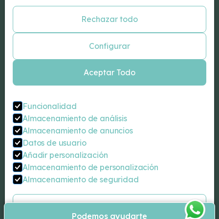
Especialidades
Rechazar todo
Psicología Barcelona
Psiquiatría Barcelona
Configurar
Neurologos Barcelona
Neuropsicología Barcelona
Aceptar Todo
Psicologo infantil Barcelona
Coaching personal Barcelona
Sexólogo Barcelona
Funcionalidad
Almacenamiento de análisis
Contacta
Almacenamiento de anuncios
Carrer de Balmes, 92, 2-1 (BCN)
Datos de usuario
932 07 18 00
Añadir personalización
info@drromeu.net
Almacenamiento de personalización
Almacenamiento de seguridad
Copyright © Dr Romeu 2025 Todos los derechos reservados
Aceptar selección
Aviso legal
Política de privacidad
Podemos ayudarte